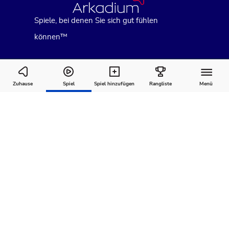
Spiele, bei denen Sie sich gut fühlen
können™
Canasta
Zuhause
Spiel
Spiel hinzufügen
Rangliste
Menü
Wie man
Kommentare
Über
spielt
Empfohlen für Sie