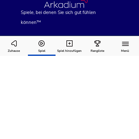
Spiele, bei denen Sie sich gut fühlen
können™
Swipe City
Zuhause
Spiel
Spiel hinzufügen
Rangliste
Menü
Wie man
Kommentare
Über
spielt
Empfohlen für Sie