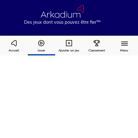
Des jeux dont vous pouvez être fier™
Arkadium's Codeword
Accueil
Jouer
Ajouter un jeu
Classement
Menu
Comment
À
Commentaires
jouer
propos
Recommandé pour vous