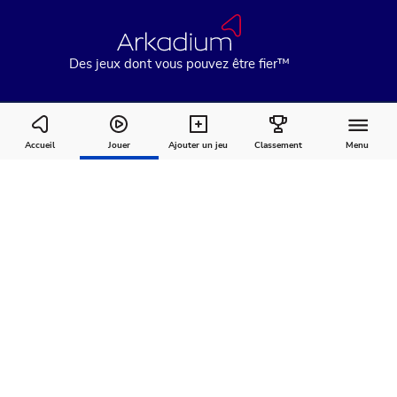
Des jeux dont vous pouvez être fier™
Penny Dell Word Search
Accueil
Jouer
Ajouter un jeu
Classement
Menu
Comment
À
Commentaires
jouer
propos
Recommandé pour vous