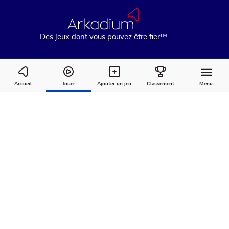
Des jeux dont vous pouvez être fier™
Word Wipe 2: Power Play
Accueil
Jouer
Ajouter un jeu
Classement
Menu
Comment
À
Commentaires
jouer
propos
Recommandé pour vous