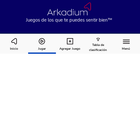
Juegos de los que te puedes sentir bien™
Tabla de
Jewel Quest
Inicio
Jugar
Agregar Juego
Menú
clasificación
Cómo
Acerca
Comentarios
jugar
de
Recomendado para ti