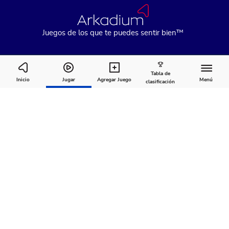
Juegos de los que te puedes sentir bien™
Tabla de
The Daily Jigsaw
Inicio
Jugar
Agregar Juego
Menú
clasificación
Cómo
Acerca
Comentarios
jugar
de
Recomendado para ti