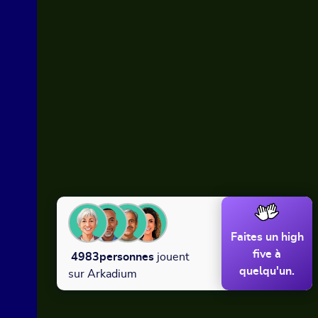
Faites un high
five à
4983
personnes
jouent
quelqu'un.
sur Arkadium