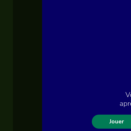
V
apr
Jouer