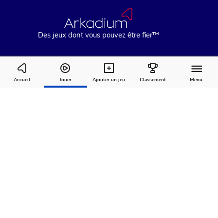
Des jeux dont vous pouvez être fier™
Mahjongg Dimensions Blast
Accueil
Jouer
Ajouter un jeu
Classement
Menu
Comment
À
Commentaires
jouer
propos
Recommandé pour vous