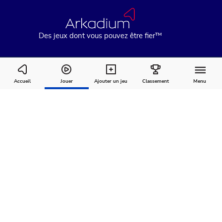
Des jeux dont vous pouvez être fier™
Spellbound
Accueil
Jouer
Ajouter un jeu
Classement
Menu
Comment
À
Commentaires
jouer
propos
Recommandé pour vous