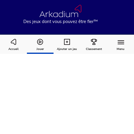
Des jeux dont vous pouvez être fier™
Échecs Multijoueur En Ligne
Accueil
Jouer
Ajouter un jeu
Classement
Menu
Comment
À
Commentaires
jouer
propos
Recommandé pour vous