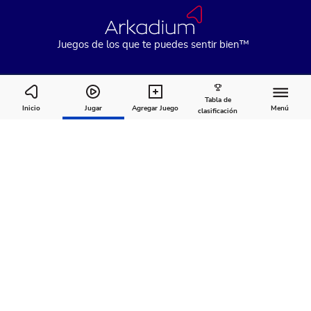
Juegos de los que te puedes sentir bien™
Tabla de
Mahjongg Dimensions Blue
Inicio
Jugar
Agregar Juego
Menú
clasificación
Cómo
Acerca
Comentarios
jugar
de
Recomendado para ti