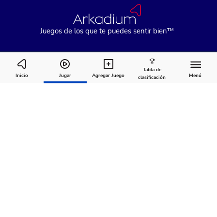
Juegos de los que te puedes sentir bien™
Tabla de
Jewel Shuffle Cozy Nights
Inicio
Jugar
Agregar Juego
Menú
clasificación
Cómo
Acerca
Comentarios
jugar
de
Recomendado para ti