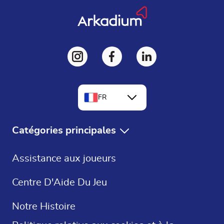
FR
EN
Catégories principales
DE
Jeux Gratuits
Assistance aux joueurs
ES
Solitaire Gratuit
Centre D'Aide Du Jeu
Mots Croisés
Notre Histoire
Sudoku