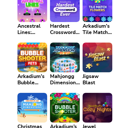
Ancestral
Hardest
Arkadium's
Lines:
Crossword
Tile Match
Family Tree
Ever
Flowers
Logic
Puzzle
Arkadium's
Mahjongg
Jigsaw
Bubble
Dimensions
Blast
Shooter
Blast
Pets
Christmas
Arkadium’s
Jewel