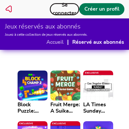
Se
Créer un profil
connecter
Jeux réservés aux abonnés
Jouez à cette collection de jeux réservés aux abonnés.
|
Accueil
Réservé aux abonnés
Block
Fruit Merge:
LA Times
Puzzle:
A Suika
Sunday
Block
Game
Crossword
Champ 2