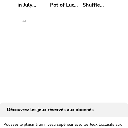
in July
Pot of Luck
Shuffle
Mahjong
Bubble
Cozy Nights
Dimensions
Shooter
Ad
Découvrez les jeux réservés aux abonnés
Poussez le plaisir à un niveau supérieur avec les Jeux Exclusifs aux