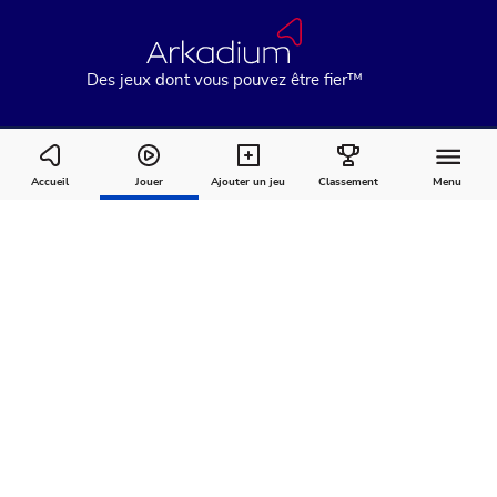
Des jeux dont vous pouvez être fier™
Mahjongg Candy Cane
Accueil
Jouer
Ajouter un jeu
Classement
Menu
Comment
À
Commentaires
jouer
propos
Recommandé pour vous