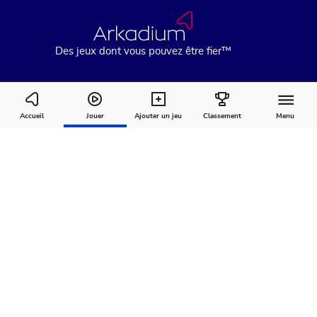
Des jeux dont vous pouvez être fier™
Holiday Mahjong Dimensions
Accueil
Jouer
Ajouter un jeu
Classement
Menu
Comment
À
Commentaires
jouer
propos
Recommandé pour vous