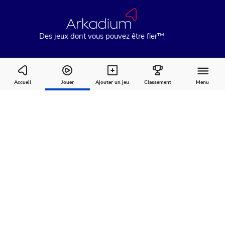
Des jeux dont vous pouvez être fier™
Penny Dell Sudoku
Accueil
Jouer
Ajouter un jeu
Classement
Menu
Comment
À
Commentaires
jouer
propos
Recommandé pour vous