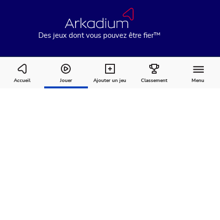
Des jeux dont vous pouvez être fier™
Crosswordling
Accueil
Jouer
Ajouter un jeu
Classement
Menu
Comment
À
Commentaires
jouer
propos
Recommandé pour vous