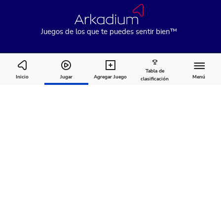
Juegos de los que te puedes sentir bien™
Tabla de
The Daily Sudoku
Inicio
Jugar
Agregar Juego
Menú
clasificación
Cómo
Acerca
Comentarios
jugar
de
Recomendado para ti