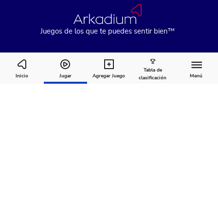
Juegos de los que te puedes sentir bien™
Tabla de
Garden Bloom
Inicio
Jugar
Agregar Juego
Menú
clasificación
Cómo
Acerca
Comentarios
jugar
de
Recomendado para ti