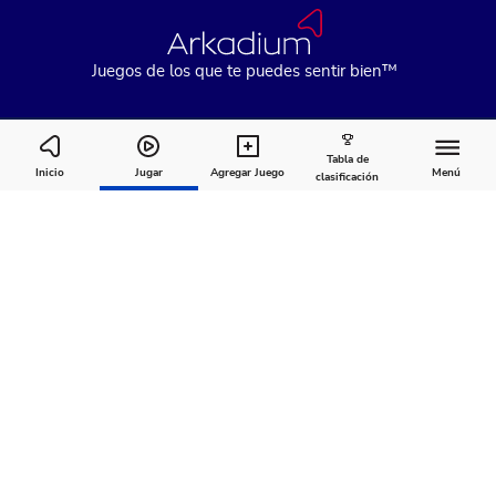
Juegos de los que te puedes sentir bien™
Tabla de
Double Deck Pinochle
Inicio
Jugar
Agregar Juego
Menú
clasificación
Cómo
Acerca
Comentarios
jugar
de
Recomendado para ti