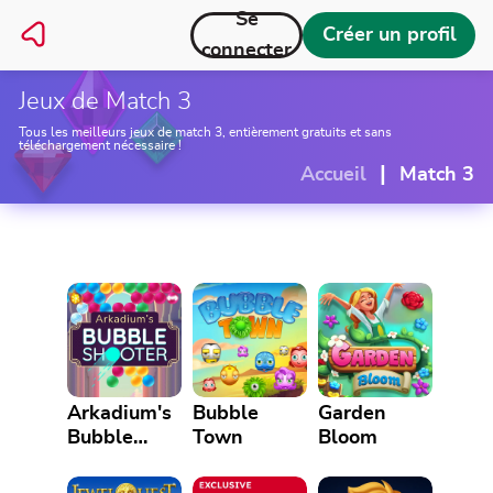
Se
Créer un profil
connecter
Jeux de Match 3
Tous les meilleurs jeux de match 3, entièrement gratuits et sans
téléchargement nécessaire !
|
Accueil
Match 3
Arkadium's
Bubble
Garden
Bubble
Town
Bloom
Shooter