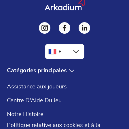
FR
EN
Catégories principales
DE
Jeux Gratuits
Assistance aux joueurs
ES
Solitaire Gratuit
Centre D'Aide Du Jeu
Mots Croisés
Notre Histoire
Sudoku
Politique relative aux cookies et à la