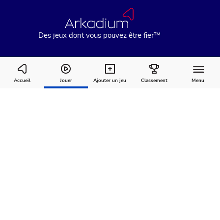
Des jeux dont vous pouvez être fier™
The Daily Jigsaw
Accueil
Jouer
Ajouter un jeu
Classement
Menu
Comment
À
Commentaires
jouer
propos
Recommandé pour vous