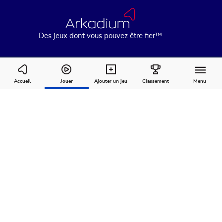
Des jeux dont vous pouvez être fier™
Stock Car Hero
Accueil
Jouer
Ajouter un jeu
Classement
Menu
Comment
À
Commentaires
jouer
propos
Recommandé pour vous