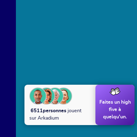
Faites un high
five à
6511
personnes
jouent
quelqu'un.
sur Arkadium