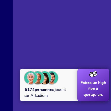
Faites un high
five à
5174
personnes
jouent
quelqu'un.
sur Arkadium