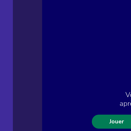
V
apr
Jouer