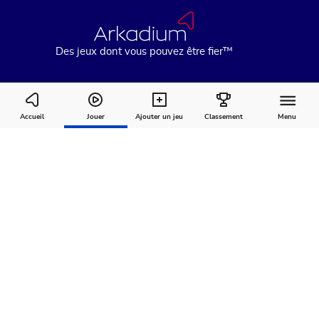
Des jeux dont vous pouvez être fier™
Arkadium's Jeu De Mémoire
Accueil
Jouer
Ajouter un jeu
Classement
Menu
Comment
À
Commentaires
jouer
propos
Recommandé pour vous