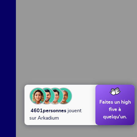
Faites un high
five à
4601
personnes
jouent
quelqu'un.
sur Arkadium