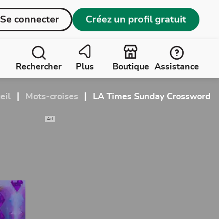
Se connecter
Créez un profil gratuit
Rechercher
Plus
Boutique
Assistance
|
|
eil
Mots-croises
LA Times Sunday Crossword
Ad