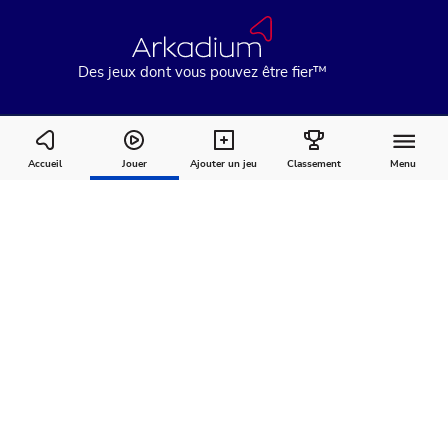
Des jeux dont vous pouvez être fier™
Earth Day Mahjong
Accueil
Jouer
Ajouter un jeu
Classement
Menu
Comment
À
Commentaires
jouer
propos
Recommandé pour vous