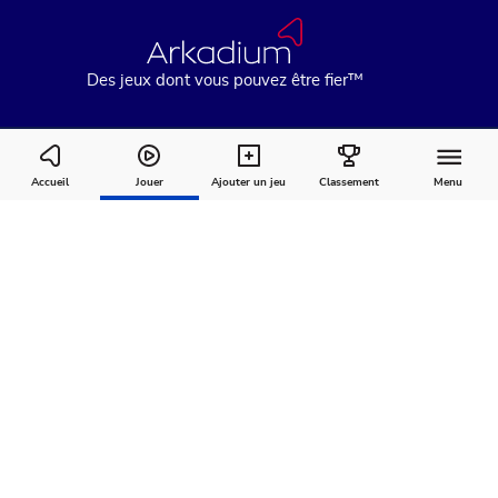
Des jeux dont vous pouvez être fier™
Bubble Dragons Saga
Accueil
Jouer
Ajouter un jeu
Classement
Menu
Comment
À
Commentaires
jouer
propos
Recommandé pour vous