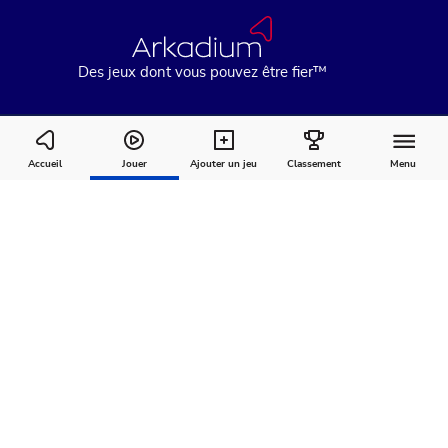
Des jeux dont vous pouvez être fier™
Arkadium's Daily Crossword Live
Accueil
Jouer
Ajouter un jeu
Classement
Menu
Comment
À
Commentaires
jouer
propos
Recommandé pour vous