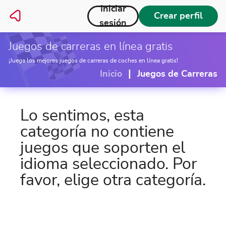
Iniciar
Crear perfil
sesión
Juegos de carreras en línea gratis
¡Juega los mejores juegos de carreras de coches en línea gratis!
|
Inicio
Juegos de Carreras
Lo sentimos, esta
categoría no contiene
juegos que soporten el
idioma seleccionado. Por
favor, elige otra categoría.