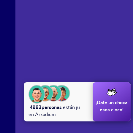
¡Dale un choca
4983
personas
están jugando
esos cinco!
en Arkadium