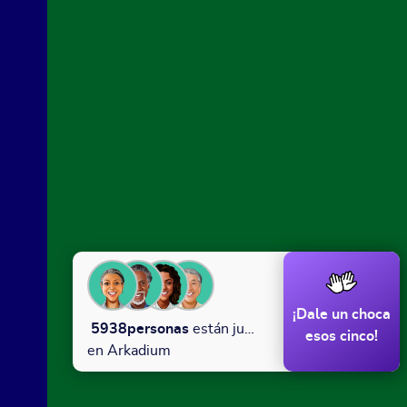
¡Dale un choca
5938
personas
están jugando
esos cinco!
en Arkadium