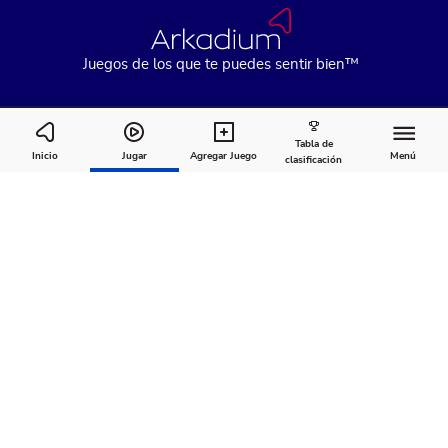
Juegos de los que te puedes sentir bien™
Tabla de
Arkadium's Texas Hold'em: Tournament
Inicio
Jugar
Agregar Juego
Menú
clasificación
Cómo
Acerca
Comentarios
jugar
de
Recomendado para ti