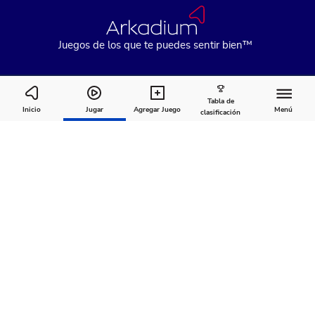
Juegos de los que te puedes sentir bien™
Tabla de
Swipe City
Inicio
Jugar
Agregar Juego
Menú
clasificación
Cómo
Acerca
Comentarios
jugar
de
Recomendado para ti