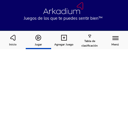
Juegos de los que te puedes sentir bien™
Tabla de
Pyramid Solitaire
Inicio
Jugar
Agregar Juego
Menú
clasificación
Cómo
Acerca
Comentarios
jugar
de
Recomendado para ti