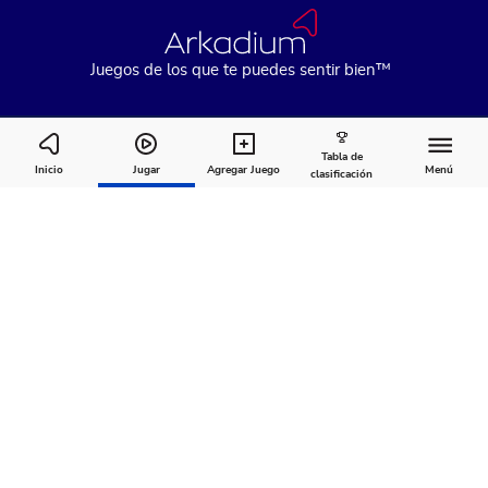
Juegos de los que te puedes sentir bien™
Tabla de
Mahjongg Toy Chest
Inicio
Jugar
Agregar Juego
Menú
clasificación
Cómo
Acerca
Comentarios
jugar
de
Recomendado para ti