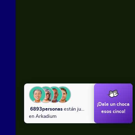
¡Dale un choca
6893
personas
están jugando
esos cinco!
en Arkadium