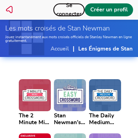
Se
Créer un profil
connecter
Les mots croisés de Stan Newman
Jouez instantanément aux mots croisés officiels de Stanley Newman en ligne
gratuitement.
|
Accueil
Les Énigmes de Stan
The 2
Stan
The Daily
Minute Mini
Newman's
Medium
Crossword
Easy
Crossword
Crossword