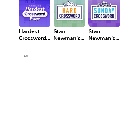
Hardest
Stan
Stan
Crossword
Newman's
Newman's
Ever
Hard
Sunday
Crossword
Crossword
Ad