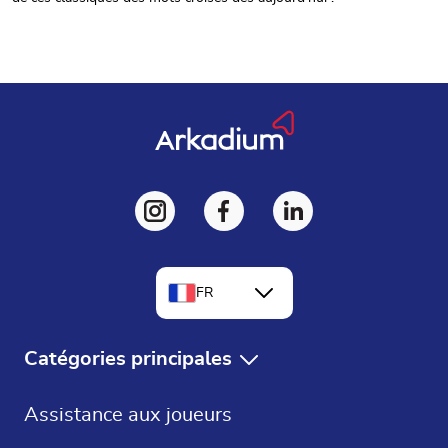
FR
EN
Catégories principales
DE
Jeux Gratuits
Assistance aux joueurs
ES