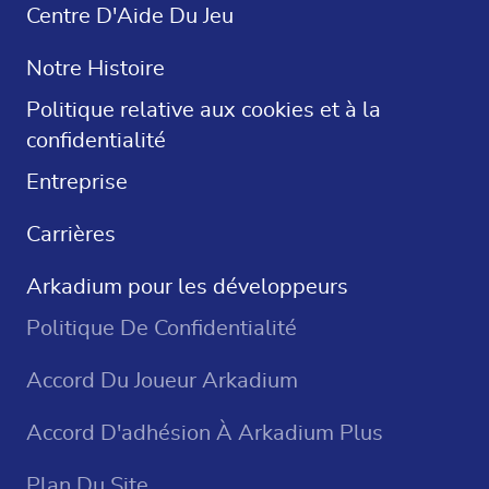
Solitaire Gratuit
Centre D'Aide Du Jeu
Mots Croisés
Notre Histoire
Sudoku
Politique relative aux cookies et à la
confidentialité
Jeux De Casino
Entreprise
Carrières
Arkadium pour les développeurs
Politique De Confidentialité
Accord Du Joueur Arkadium
Accord D'adhésion À Arkadium Plus
Plan Du Site