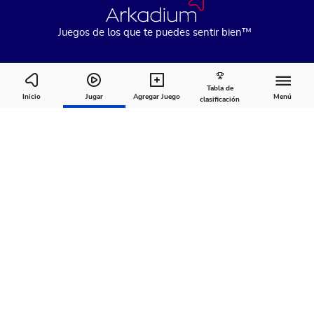
Juegos de los que te puedes sentir bien™
Tabla de
Stan's Daily Crossword
Inicio
Jugar
Agregar Juego
Menú
clasificación
Comentarios
Acerca de
Recomendado para ti